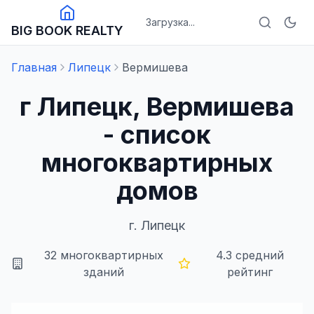
Загрузка...
BIG BOOK REALTY
Главная
Липецк
Вермишева
г Липецк, Вермишева
- список
многоквартирных
домов
г.
Липецк
32
многоквартирных
4.3
средний
зданий
рейтинг