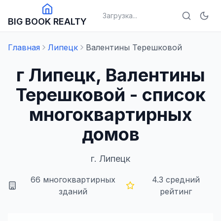
Загрузка...
BIG BOOK REALTY
Главная
Липецк
Валентины Терешковой
г Липецк, Валентины
Терешковой - список
многоквартирных
домов
г.
Липецк
66
многоквартирных
4.3
средний
зданий
рейтинг