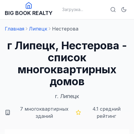
Загрузка...
BIG BOOK REALTY
Главная
Липецк
Нестерова
г Липецк, Нестерова -
список
многоквартирных
домов
г.
Липецк
7
многоквартирных
4.1
средний
зданий
рейтинг