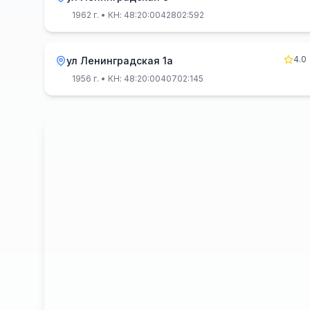
1962 г.
• КН: 48:20:0042802:592
4.0
ул Ленинградская 1а
1956 г.
• КН: 48:20:0040702:145