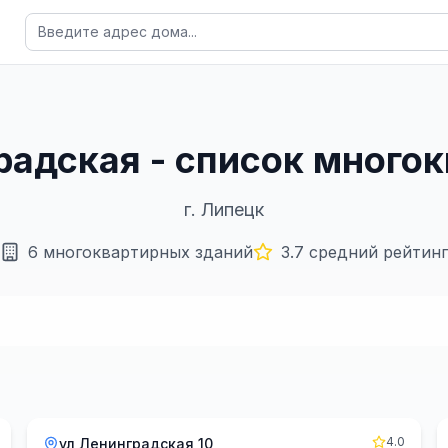
градская - список много
г.
Липецк
6
многоквартирных зданий
3.7
средний рейтинг
4.0
ул Ленинградская 10