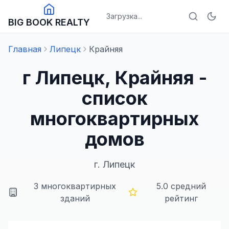
Загрузка...
BIG BOOK REALTY
Главная
Липецк
Крайняя
г Липецк, Крайняя -
список
многоквартирных
домов
г.
Липецк
3
многоквартирных
5.0
средний
зданий
рейтинг