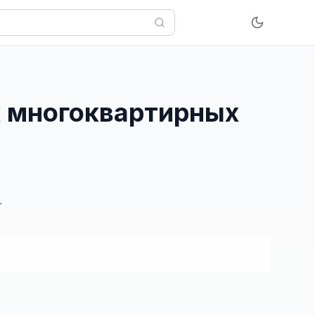
к многоквартирных
г