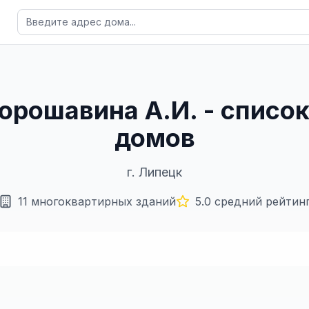
Хорошавина А.И. - списо
домов
г.
Липецк
11
многоквартирных зданий
5.0
средний рейтин