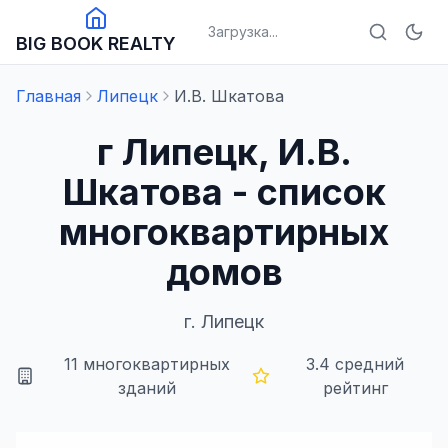
Загрузка...
BIG BOOK REALTY
Главная
Липецк
И.В. Шкатова
г Липецк, И.В.
Шкатова - список
многоквартирных
домов
г.
Липецк
11
многоквартирных
3.4
средний
зданий
рейтинг