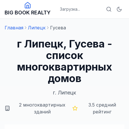
Загрузка...
BIG BOOK REALTY
Главная
Липецк
Гусева
г Липецк, Гусева -
список
многоквартирных
домов
г.
Липецк
2
многоквартирных
3.5
средний
зданий
рейтинг