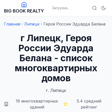
Загрузка...
BIG BOOK REALTY
Главная
Липецк
Героя России Эдуарда Белана
г Липецк, Героя
России Эдуарда
Белана - список
многоквартирных
домов
г.
Липецк
16
многоквартирных
5.4
средний
зданий
рейтинг