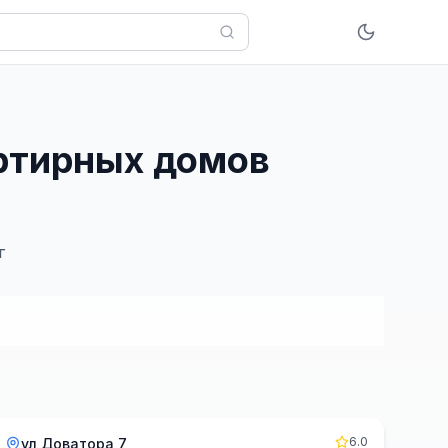
артирных домов
г
6.0
ул Доватора 7