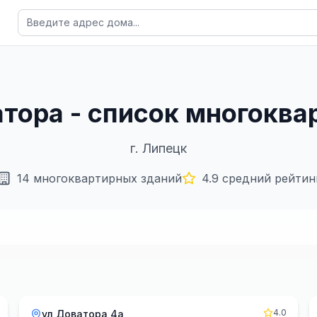
атора - список многокв
г.
Липецк
14
многоквартирных зданий
4.9
средний рейтин
4.0
ул Доватора 4а