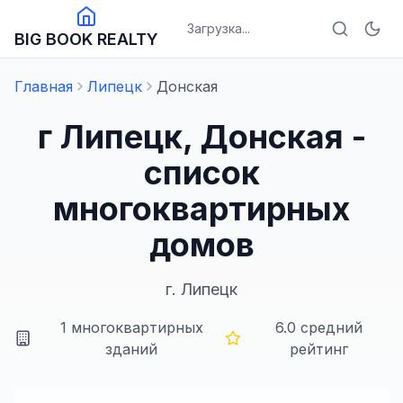
Загрузка...
BIG BOOK REALTY
Главная
Липецк
Донская
г Липецк, Донская -
список
многоквартирных
домов
г.
Липецк
1
многоквартирных
6.0
средний
зданий
рейтинг