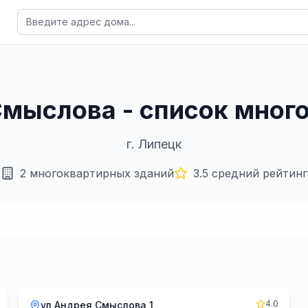
Смыслова - список мно
г.
Липецк
2
многоквартирных зданий
3.5
средний рейтинг
4.0
ул Андрея Смыслова 1