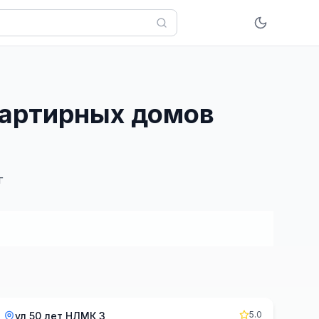
вартирных домов
г
5.0
ул 50 лет НЛМК 3