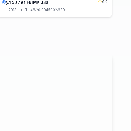
6.0
ул 50 лет НЛМК 33а
2018 г.
• КН: 48:20:0045902:630