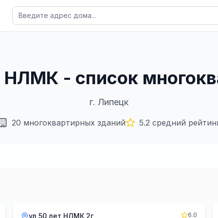
ет НЛМК - список многок
г.
Липецк
20
многоквартирных зданий
5.2
средний рейтин
6.0
ул 50 лет НЛМК 2г