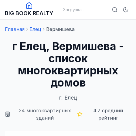
Загрузка...
BIG BOOK REALTY
Главная
Елец
Вермишева
г Елец, Вермишева -
список
многоквартирных
домов
г.
Елец
24
многоквартирных
4.7
средний
зданий
рейтинг