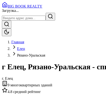
BIG BOOK REALTY
Загрузка...
Главная
Елец
Рязано-Уральская
г Елец, Рязано-Уральская - 
г.
Елец
9
многоквартирных зданий
4.8
средний рейтинг