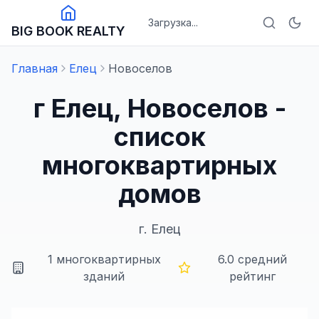
Загрузка...
BIG BOOK REALTY
Главная
Елец
Новоселов
г Елец, Новоселов -
список
многоквартирных
домов
г.
Елец
1
многоквартирных
6.0
средний
зданий
рейтинг