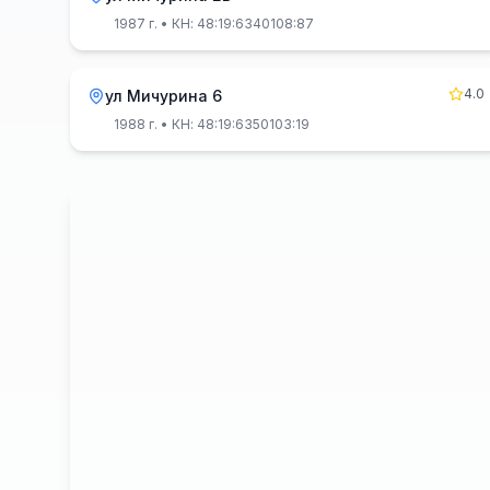
1987 г.
• КН: 48:19:6340108:87
4.0
ул Мичурина 6
1988 г.
• КН: 48:19:6350103:19