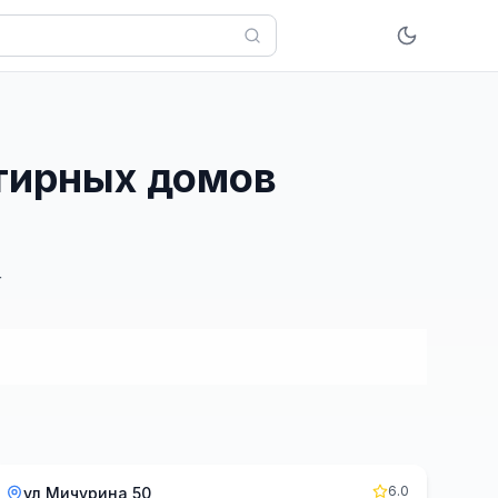
ртирных домов
г
6.0
ул Мичурина 50