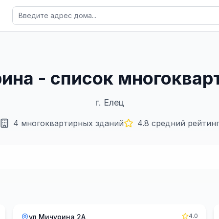
рина - список многоква
г.
Елец
4
многоквартирных зданий
4.8
средний рейтин
4.0
ул Мичурина 2А