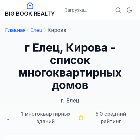
Загрузка...
BIG BOOK REALTY
Главная
Елец
Кирова
г Елец, Кирова -
список
многоквартирных
домов
г.
Елец
1
многоквартирных
5.0
средний
зданий
рейтинг