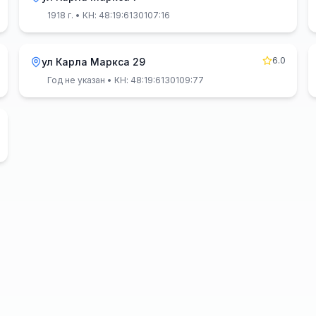
1918 г.
• КН: 48:19:6130107:16
6.0
ул Карла Маркса 29
Год не указан
• КН: 48:19:6130109:77