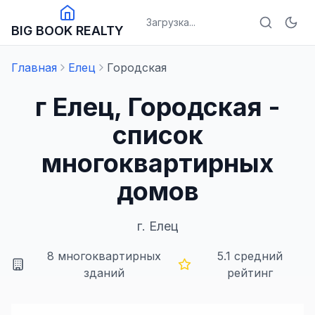
Загрузка...
BIG BOOK REALTY
Главная
Елец
Городская
г Елец, Городская -
список
многоквартирных
домов
г.
Елец
8
многоквартирных
5.1
средний
зданий
рейтинг