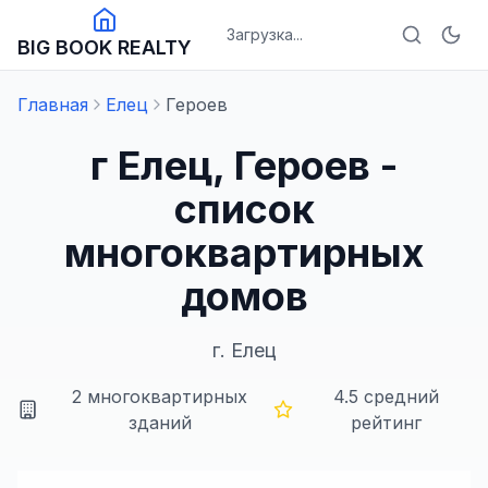
Загрузка...
BIG BOOK REALTY
Главная
Елец
Героев
г Елец, Героев -
список
многоквартирных
домов
г.
Елец
2
многоквартирных
4.5
средний
зданий
рейтинг