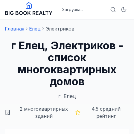
Загрузка...
BIG BOOK REALTY
Главная
Елец
Электриков
г Елец, Электриков -
список
многоквартирных
домов
г.
Елец
2
многоквартирных
4.5
средний
зданий
рейтинг