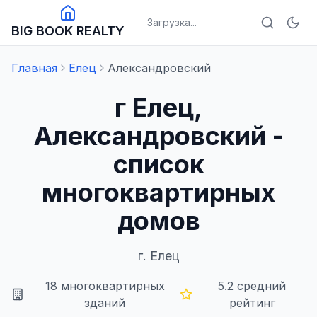
Загрузка...
BIG BOOK REALTY
Главная
Елец
Александровский
г Елец,
Александровский -
список
многоквартирных
домов
г.
Елец
18
многоквартирных
5.2
средний
зданий
рейтинг